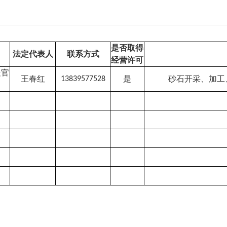
是否取得
法定代表人
联系方式
经营许可
处官
王春红
是
砂石开采、加工
13839577528