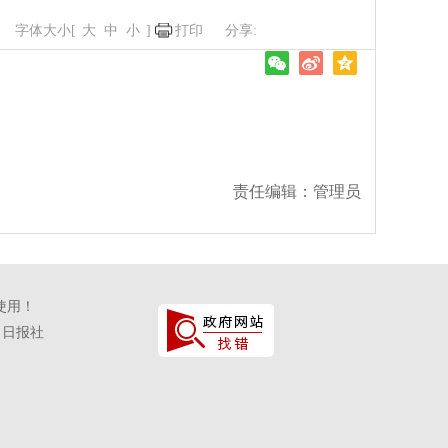
字体大小[
大
中
小
]
打印
责任编辑：管理员
使用！
口日报社