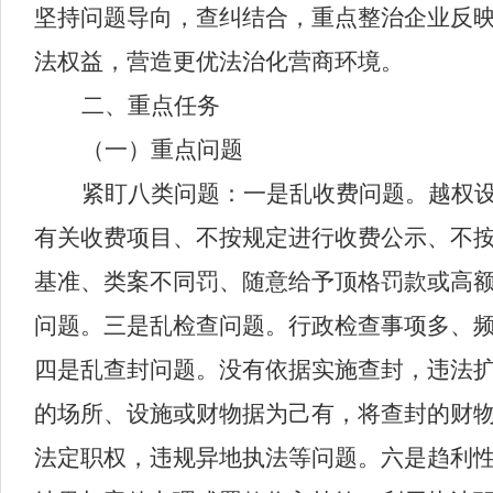
坚持问题导向，
查纠结合，重点
整治企业反
法权益，营造更优法治化营商环境。
二、重点任务
（一）重点问题
紧盯八类问题：一是
乱收费问题。
越权
有关收费项目、不按规定进行收费公示、不
基准、类案不同罚
、
随意给予顶格罚款或高
问题
。三是
乱检查问题。
行政检查事项多、
四是
乱查封问题。
没有依据实施查封，违法
的场所、设施或财物据为己有，将查封的财
法定职权，违规异地执法
等问题
。六是
趋利