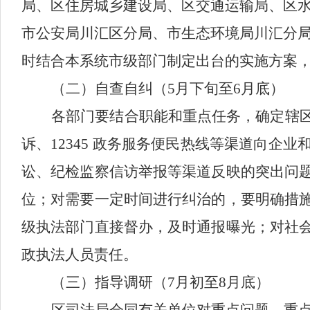
局、区住房城乡建设局、区交通运输局、区
市公安局川汇区分局、市生态环境局川汇分
时结合本系统市级部门制定出台的实施方案
（二）自查自纠
（
5月
下旬
至
6月
底
）
各部门要
结合职能和重点任务，确定辖
诉、
12345 政务服务便民热线等渠道向
讼、纪检监察信访举报等渠道反映的突出问
位；对需要一定时间进行纠治的，要明确措
级执法部门直接督办，及时通报曝光；对社
政执法人员责任。
（三）指导调研（
7月初
至
8月底
）