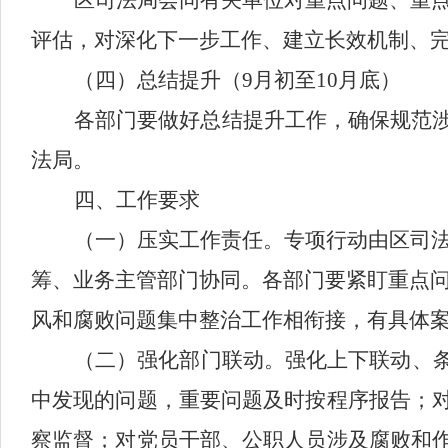
区司法局
会同有关单位
对重点问题、重
评估，对深化下一步工作、建立长效机制、
（四）总结提升（
9
月
初
至
10
月
底
）
各部门要做好总结提升工作，确保规范
法局。
四、
工作要求
（一）压实工作责任
。
专项行动由
区司
筹、业务主管部门协同。
各部门要
紧盯重点
风和腐败问题集中整治工作相衔接，有具体
（二）强化部门联动。
强化上下联动、
中发现的问题，重要问题及时按程序报告；
察监督；对党员干部、公职人员涉及腐败和