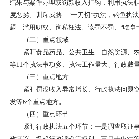
结果与案件办理或罚款收入挂钩，利用执法
度恶劣、训斥威胁，
“一刀切”执法，钓鱼执
题。
滥用职权、徇私枉法、该罚不罚、
“吃拿
（
二
）重点领域
紧盯
食品药品、
公共卫生、
自然资源、
等
11个
执法事项多、执法工作量大、行政裁
（
三
）重点地方
紧盯罚没收入异常增长、行政执法问题
发
等
6个重点
地方。
（
四
）重点环节
紧盯行政执法五个环节：一是调查取证