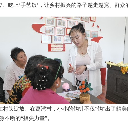
’、吃上‘手艺饭’，让乡村振兴的路子越走越宽、群众
村头绽放。在葛湾村，小小的钩针不仅“钩”出了精美
源不断的“指尖力量”。