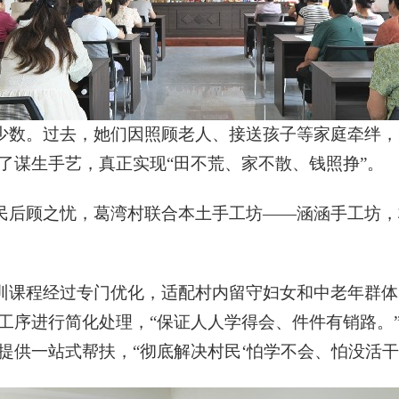
少数。过去，她们因照顾老人、接送孩子等家庭牵绊，
了谋生手艺，真正实现“田不荒、家不散、钱照挣”。
后顾之忧，葛湾村联合本土手工坊——涵涵手工坊，构
训课程经过专门优化，适配村内留守妇女和中老年群体
工序进行简化处理，“保证人人学得会、件件有销路。
供一站式帮扶，“彻底解决村民‘怕学不会、怕没活干