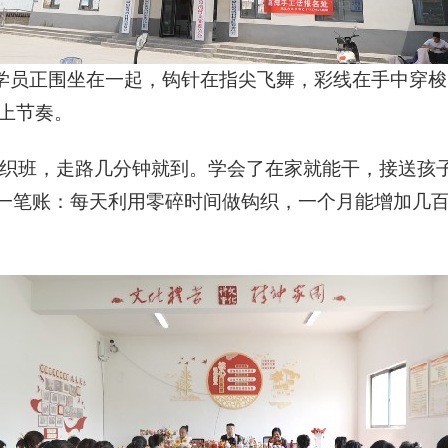
学员正围坐在一起，钩针在指尖飞舞，彩线在手中穿梭
上节奏。
钩织班，走路几分钟就到。学会了在家就能干，接送孩
了一笔账：每天利用零碎时间做钩织，一个月能增加几