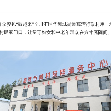
群众腰包“鼓起来”？川汇区华耀城街道葛湾行政村用一
村民家门口，让留守妇女和中老年群众在方寸庭院间