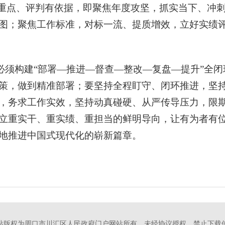
有重点、评判有依据，即聚焦年度攻坚，抓实当下、冲
图；聚焦工作标准，对标一流、提质增效，立好实绩
必须构建“部署—推进—督查—整改—复盘—提升”全
策，做到精准部署；要坚持全程盯守、闭环推进，坚
，务求工作实效，坚持动真碰硬、从严传导压力，限
立重实干、重实绩、重担当的鲜明导向，让有为者有
地推进中国式现代化的崭新篇章。
站版权为周口市川汇区人民政府门户网站所有，未经协议授权，禁止下载