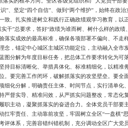
抓落实的根本方向。全区各级党组织和广大党员干部要
意识”、坚定“四个自信”、做到“两个维护”，始终在
一致。扎实推进树立和践行正确政绩观学习教育，以
抓实干”总要求，答好“政绩为谁而树、树什么样的政绩
验落实成效的最高标准，确保各项部署不偏向、不走
理念，锚定中心城区主城区功能定位，主动融入全市
蓝图分解为年度目标任务，把总体工作要求转化为可
坚持目标清晰化、举措具体化、标准精细化，以精准
。要完善工作闭环，破解抓落实的攻坚壁垒。要全面构建
项细化分解，明确责任主体、时间节点，实行清单化
持严督实导、精准问效，从严抓实问题整改，常态化
履职主动，凝聚抓落实的奋进合力。全体党员干部要
动扛牢责任、主动靠前攻坚，牢固树立全区“一盘棋”
考评体系，完善容错纠错机制，充分调动全区广大党